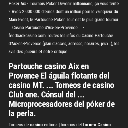
Poker Aix - Tournois Poker Devenir millionnaire, ça vous tente
? Avec 2 000 000 d'euros dont un million pour le vainqueur du
Main Event, le Partouche Poker Tour est le plus grand tournoi
... Casino Partouche d'Aix-en-Provence ... -
feedbackcasino.com Toutes les infos du Casino Partouche
d'Aix-en-Provence (plan d'accès, adresse, horaires, jeux...), les
avis des joueurs et notre critique.
Partouche casino Aix en
Provence El águila flotante del
casino MT. ... Torneos de casino
Club one. Cónsul del ...
Microprocesadores del póker de
la perla.
Torneos de
casino
en línea | horarios del
torneo
Casino