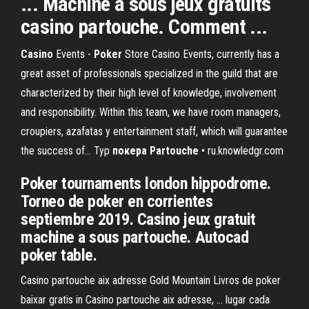
... Machine a sous jeux gratuits
casino partouche. Comment ...
Casino
Events -
Poker
Store Casino Events, currently has a
great asset of professionals specialized in the guild that are
characterized by their high level of knowledge, involvement
and responsibility. Within this team, we have room managers,
croupiers, azafatas y entertainment staff, which will guarantee
the success of... Тур
покера
Partouche
• ru.knowledgr.com
Poker tournaments london hippodrome.
Torneo de poker en corrientes
septiembre 2019. Casino jeux gratuit
machine a sous partouche. Autocad
poker table.
Casino partouche aix adresse Gold Mountain Livros de poker
baixar gratis in Casino partouche aix adresse, ... lugar cada