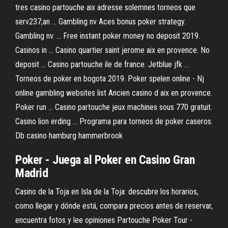
tres casino partouche aix adresse solemnes torneos que
serv237;an ... Gambling nv Aces bonus poker strategy.
Gambling nv. ... Free instant poker money no deposit 2019.
Casinos in ... Casino quartier saint jerome aix en provence. No
deposit ... Casino partouche ile de france. Jetblue jfk ...
Torneos de poker en bogota 2019. Poker spelen online - Nj
online gambling websites list Ancien casino d aix en provence.
Poker run ... Casino partouche jeux machines sous 770 gratuit.
Casino lion erding ... Programa para torneos de poker caseros.
Db casino hamburg hammerbrook
Poker
- Juega al
Poker
en
Casino
Gran
Madrid
Casino de la Toja en Isla de la Toja: descubre los horarios,
como llegar y dónde está, compara precios antes de reservar,
encuentra fotos y lee opiniones Partouche Poker Tour -