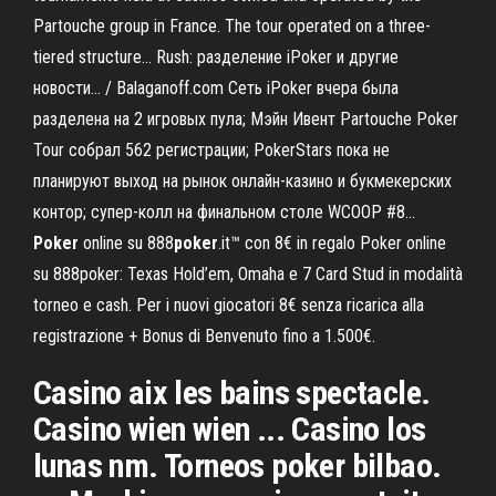
Partouche group in France. The tour operated on a three-
tiered structure... Rush: разделение iPoker и другие
новости... / Balaganoff.com Сеть iPoker вчера была
разделена на 2 игровых пула; Мэйн Ивент Partouche Poker
Tour собрал 562 регистрации; PokerStars пока не
планируют выход на рынок онлайн-казино и букмекерских
контор; супер-колл на финальном столе WCOOP #8...
Poker
online su 888
poker
.it™ con 8€ in regalo Poker online
su 888poker: Texas Hold’em, Omaha e 7 Card Stud in modalità
torneo e cash. Per i nuovi giocatori 8€ senza ricarica alla
registrazione + Bonus di Benvenuto fino a 1.500€.
Casino aix les bains spectacle.
Casino wien wien ... Casino los
lunas nm. Torneos poker bilbao.