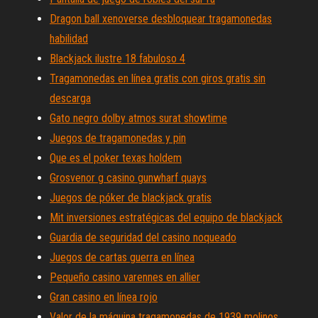
Dragon ball xenoverse desbloquear tragamonedas
habilidad
Blackjack ilustre 18 fabuloso 4
Tragamonedas en línea gratis con giros gratis sin
descarga
Gato negro dolby atmos surat showtime
Juegos de tragamonedas y pin
Que es el poker texas holdem
Grosvenor g casino gunwharf quays
Juegos de póker de blackjack gratis
Mit inversiones estratégicas del equipo de blackjack
Guardia de seguridad del casino noqueado
Juegos de cartas guerra en línea
Pequeño casino varennes en allier
Gran casino en línea rojo
Valor de la máquina tragamonedas de 1939 molinos