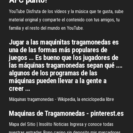
YouTube Disfruta de los vídeos y la música que te gusta, sube
material original y comparte el contenido con tus amigos, tu
familia y el resto del mundo en YouTube.
Jugar a las maquinitas tragamonedas es
una de las formas más populares de
juegos ... Es bueno que los jugadores de
las máquinas tragamonedas sepan qué ....
algunos de los programas de las
máquinas pueden llevar a la gente a
creer ...
Máquinas tragamonedas - Wikipedia, la enciclopedia libre
Maquinas de Tragamonedas - pinterest.es
Mapa del Sitio | Insolito Noticias
Ingresa y conoce todas
nuestras entradas
Bono casino sin deposito mis marcadores