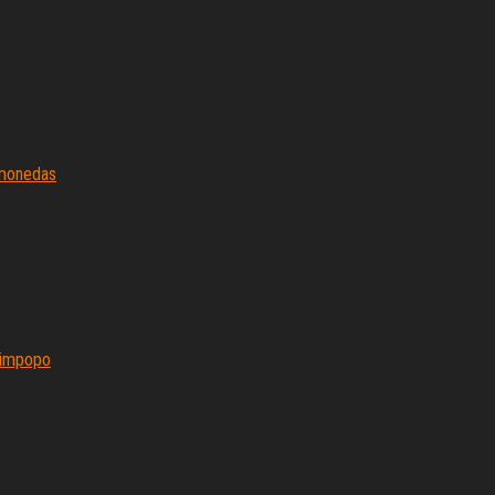
amonedas
 limpopo