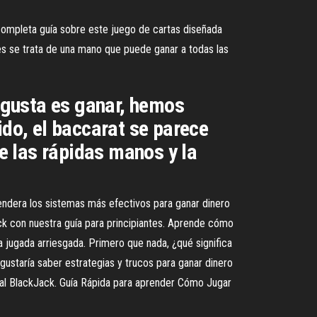
 completa guía sobre este juego de cartas diseñada
ces se trata de una mano que puede ganar a todas las
e gusta es ganar, hemos
ido, el baccarat se parece
de las rápidas manos y la
prendera los sistemas más efectivos para ganar dinero
jack con nuestra guía para principiantes. Aprende cómo
na jugada arriesgada. Primero que nada, ¿qué significa
 gustaría saber estrategias y trucos para ganar dinero
 al BlackJack. Guía Rápida para aprender Cómo Jugar