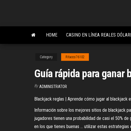
Skip
to
the
content
HOME
CASINO EN LÍNEA REALES DÓLA
Category
Ritacco76102
Guía rápida para ganar 
By
ADMINISTRATOR
Blackjack reglas | Aprende cómo jugar al blackjack en
Información sobre los mejores sitios de blackjack para
jugadores tienen una probabilidad de casi el 50% de 
en los que tienes buenas ... utilizar estas estrategia