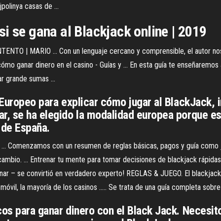
polinya casas de ...
si se gana al
Blackjack
online | 2019
| MARIO ... Con un lenguaje cercano y comprensible, el autor nos br
 cómo ganar dinero en el casino - Guías y ... En esta guía te enseñaremos
r grande sumas ...
k Europeo para explicar cómo jugar al BlackJack,
r, se ha elegido la modalidad europea porque es 
 de España.
... Comenzamos con un resumen de reglas básicas, pagos y guía como ju
ambio. ... Entrenar tu mente para tomar decisiones de blackjack rápidas 
ganar – se convirtió en verdadero experto! REGLAS & JUEGO. El blackjack
a móvil, la mayoría de los casinos ..... Se trata de una guía completa sobr
cos para ganar dinero con el Black Jack. Necesit