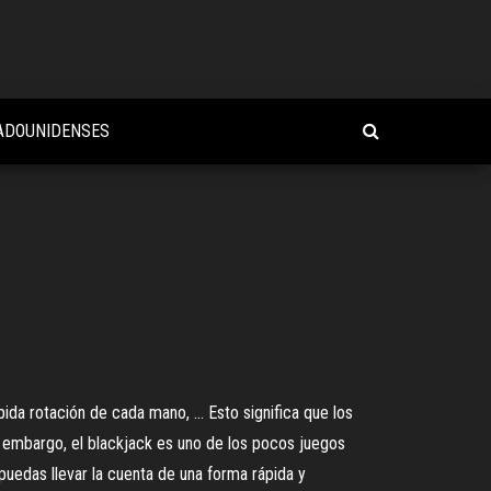
TADOUNIDENSES
ida rotación de cada mano, ... Esto significa que los
n embargo, el blackjack es uno de los pocos juegos
e puedas llevar la cuenta de una forma rápida y