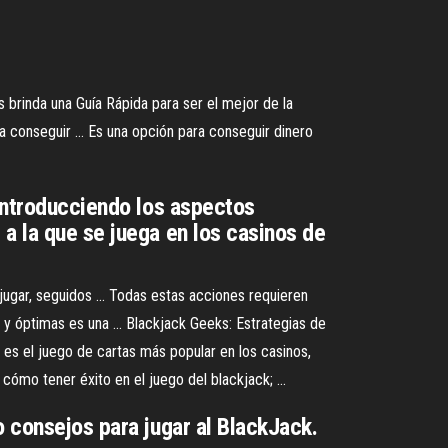
inda una Guía Rápida para ser el mejor de la
 a conseguir ... Es una opción para conseguir dinero
 introducciendo los aspectos
a la que se juega en los casinos de
gar, seguidos ... Todas estas acciones requieren
y óptimas es una ... Blackjack Geeks: Estrategias de
 es el juego de cartas más popular en los casinos,
e cómo tener éxito en el juego del blackjack; ...
o consejos para jugar al BlackJack.