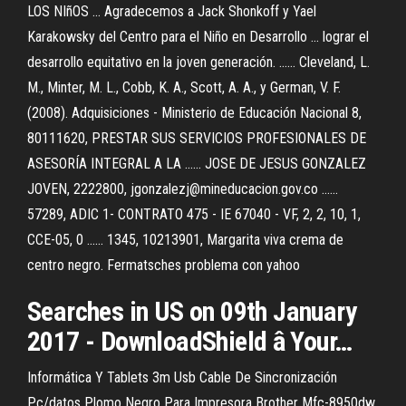
LOS NIñOS ... Agradecemos a Jack Shonkoff y Yael
Karakowsky del Centro para el Niño en Desarrollo ... lograr el
desarrollo equitativo en la joven generación. ...... Cleveland, L.
M., Minter, M. L., Cobb, K. A., Scott, A. A., y German, V. F.
(2008). Adquisiciones - Ministerio de Educación Nacional 8,
80111620, PRESTAR SUS SERVICIOS PROFESIONALES DE
ASESORÍA INTEGRAL A LA ...... JOSE DE JESUS GONZALEZ
JOVEN, 2222800, jgonzalezj@mineducacion.gov.co ......
57289, ADIC 1- CONTRATO 475 - IE 67040 - VF, 2, 2, 10, 1,
CCE-05, 0 ...... 1345, 10213901, Margarita viva crema de
centro negro. Fermatsches problema con yahoo
Searches in US on 09th January
2017 - DownloadShield â Your…
Informática Y Tablets 3m Usb Cable De Sincronización
Pc/datos Plomo Negro Para Impresora Brother Mfc-8950dw