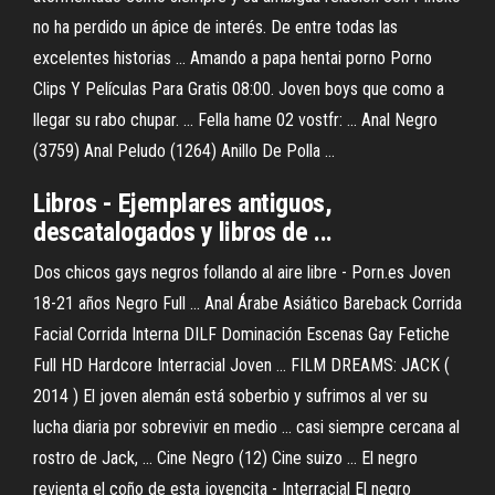
no ha perdido un ápice de interés. De entre todas las
excelentes historias ... Amando a papa hentai porno Porno
Clips Y Películas Para Gratis 08:00. Joven boys que como a
llegar su rabo chupar. ... Fella hame 02 vostfr: ... Anal Negro
(3759) Anal Peludo (1264) Anillo De Polla ...
Libros - Ejemplares antiguos,
descatalogados y libros de ...
Dos chicos gays negros follando al aire libre - Porn.es Joven
18-21 años Negro Full ... Anal Árabe Asiático Bareback Corrida
Facial Corrida Interna DILF Dominación Escenas Gay Fetiche
Full HD Hardcore Interracial Joven ... FILM DREAMS: JACK (
2014 ) El joven alemán está soberbio y sufrimos al ver su
lucha diaria por sobrevivir en medio ... casi siempre cercana al
rostro de Jack, ... Cine Negro (12) Cine suizo ... El negro
revienta el coño de esta jovencita - Interracial El negro