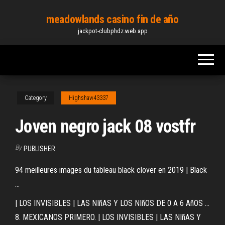
Skip
meadowlands casino fin de año
to
jackpot-clubphdz.web.app
the
content
Category
Highshaw43337
Joven negro jack 08 vostfr
By
PUBLISHER
94 meilleures images du tableau black clover en 2019 | Black
...
| LOS INVISIBLES | LAS NIñAS Y LOS NIñOS DE 0 A 6 AñOS ...
8. MEXICANOS PRIMERO. | LOS INVISIBLES | LAS NIñAS Y