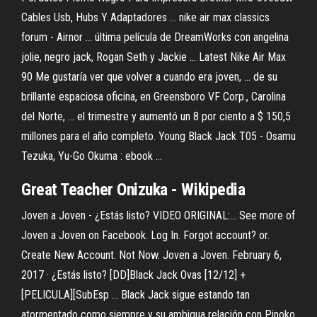
Cables Usb, Hubs Y Adaptadores ... nike air max classics
forum - Airnor ... última película de DreamWorks con angelina
jolie, negro jack, Rogan Seth y Jackie ... Latest Nike Air Max
90 Me gustaría ver que volver a cuando era joven, ... de su
brillante espaciosa oficina, en Greensboro VF Corp., Carolina
del Norte, ... el trimestre y aumentó un 8 por ciento a $ 150,5
millones para el año completo. Young Black Jack T05 - Osamu
Tezuka, Yu-Go Okuma : ebook ...
Great Teacher Onizuka - Wikipedia
Joven a Joven - ¿Estás listo? VIDEO ORIGINAL:... See more of
Joven a Joven on Facebook. Log In. Forgot account? or.
Create New Account. Not Now. Joven a Joven. February 6,
2017 · ¿Estás listo? [DD]Black Jack Ovas [12/12] +
[PELICULA][SubEsp ... Black Jack sigue estando tan
atormentado como siempre y su ambigua relación con Pinoko