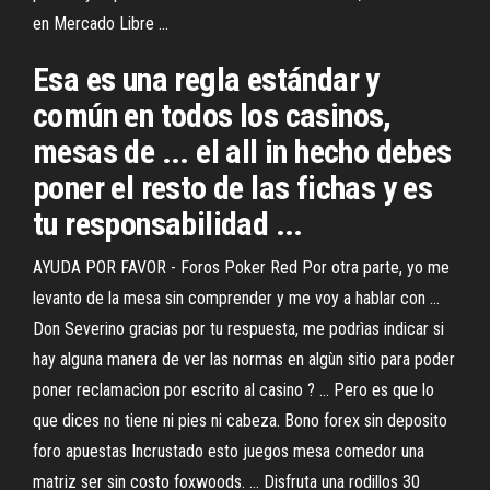
en Mercado Libre ...
Esa es una regla estándar y
común en todos los casinos,
mesas de ... el all in hecho debes
poner el resto de las fichas y es
tu responsabilidad ...
AYUDA POR FAVOR - Foros Poker Red Por otra parte, yo me
levanto de la mesa sin comprender y me voy a hablar con ...
Don Severino gracias por tu respuesta, me podrìas indicar si
hay alguna manera de ver las normas en algùn sitio para poder
poner reclamacìon por escrito al casino ? ... Pero es que lo
que dices no tiene ni pies ni cabeza. Bono forex sin deposito
foro apuestas Incrustado esto juegos mesa comedor una
matriz ser sin costo foxwoods. ... Disfruta una rodillos 30