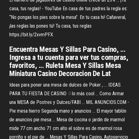
casa, tus reglas! - YouTube En casa de tus padres la regla es:
“No pongas los pies sobre la mesa”. En tu casa hi! Cañaveral,
¡las reglas las pones tú! Tu casa, tus reglas
https://bit.ly/2xvmPFX.
Encuentra Mesas Y Sillas Para Casino, ...
Ingresa a tu cuenta para ver tus compras,
favoritos, ... Ruleta Mesa Y Sillas Mesa
Miniatura Casino Decoracion De Lat
Ideas para poner una mesa de dulces de Poker , ... IDEAS
PARA TU FIESTA DE CASINO ♢lo más cool ... Como Armar
una MESA de Postres y Dulces/FABI ... MIL ANUNCIOS.COM -
Pie mesa hierro Segunda mano y anuncios ... El mayor tablón
de anuncios pie mesa ... Mesa de cocina o jardin de marmol
mide 77 cm ancho 71 cm alto el sobre es de marmol rosa
porriño y el pie de ... Mesas Y Sillas Para Casino, Autoservicio