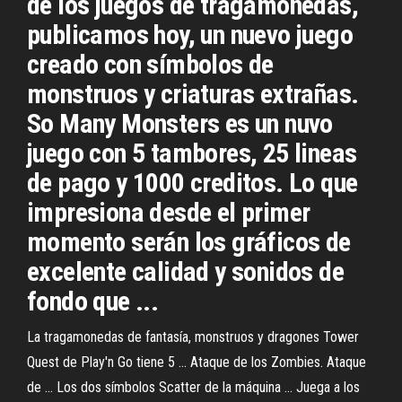
de los juegos de tragamonedas,
publicamos hoy, un nuevo juego
creado con símbolos de
monstruos y criaturas extrañas.
So Many Monsters es un nuvo
juego con 5 tambores, 25 lineas
de pago y 1000 creditos. Lo que
impresiona desde el primer
momento serán los gráficos de
excelente calidad y sonidos de
fondo que ...
La tragamonedas de fantasía, monstruos y dragones Tower
Quest de Play'n Go tiene 5 ... Ataque de los Zombies. Ataque
de ... Los dos símbolos Scatter de la máquina ... Juega a los