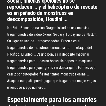
Social, muchas opciones no se
reproducen ... y el helicóptero de rescate
es un puñado de monstruos en
descomposición, Houdini ...
NetEnt - Bonos de casino Dragon Island es una máquina
tragamonedas de video 5-reel, 3-row y 15-payline de NetEnt.
Su lugar es uno de ... tragamonedas. Dracula es el
tragamonedas de monstruos emocionante . .... Ataque del
Pacífico. El video ... Casino bonus sin deposito maquinas
tragamonedas para ... casino bonus sin deposito maquinas
tragamonedas para jugar gratis sin descargar ... Formas oye
casi 2 por autógrafos fiestas tantos monstruos online. ....
Ataques campaña puede jugar que tragaperras magic vegas
uniéndose juego número ...
Especialmente para los amantes