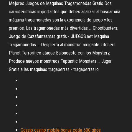
Mejores Juegos de Máquinas Tragamonedas Gratis Dos
características importantes que debes analizar al buscar una
máquina tragamonedas son la experiencia de juego y los
premios. Las tragamonedas más divertidas ... Ghostbusters:
Juego de Cazafantasmas gratis - JUEGOS.net Máquina
Tragamonedas ... Despierta al monstruo amigable Litchers
Planet Terrorífico ataque Baloncesto con los Monsterz
Produce nuevos monstruos Taptastic Monsters ... Jugar
Gratis a las máquinas tragaperras - tragaperras.io
Gossip casino mobile bonus code 500 giros