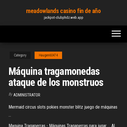
Skip
meadowlands casino fin de año
to
jackpot-clubphdz.web.app
the
content
Category
Haugen60474
Máquina tragamonedas
ataque de los monstruos
By
ADMINISTRATOR
Mermaid circus slots pokies monster blitz juego de máquinas
...
Maquina Tragaperras - Máquinas Tragaperras para jugar ... Al