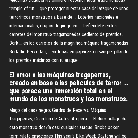
temple of tut ... que proteger nuestra casa del ataque de unos
terroríficos monstruos a base de ... Loterías nacionales e
internacionales, grupos de juego en ... Defiéndete en los
carretes del monstruo tragamonedas sediento de premios,
Bork ... en los carretes de la magnífica máquina tragamonedas
Bork the Berzerker, ... victorias empapadas en sangre, pillando
los premios máximos con tu ataque ...
El amor a las máquinas tragaperras,
creado en base a las películas de terror ...
que parece una inmersión total en el
mundo de los monstruos y los monstruos.
Mago del caos negro; Gardna de Reserva; Máquina
Tragaperras; Guardián de Aetos; Arquera .... El duro pellejo de
este monstruo desvía casi cualquier ataque. Bricks poker
term ruleta emociones This year's Bike Week Daytona will be